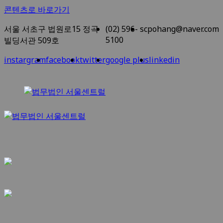
콘텐츠로 바로가기
서울 서초구 법원로15 정곡
(02) 596-
scpohang@naver.com
5100
빌딩서관 509호
instargram
facebook
twitter
google plus
linkedin
법
무
법
인
서