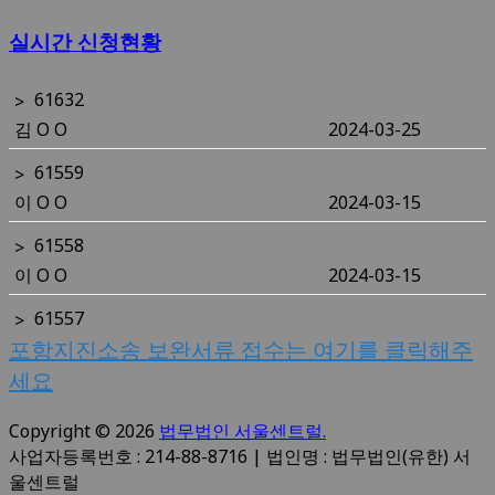
울
실시간 신청현황
센
61632
김 O O
2024-03-25
트
61559
럴
이 O O
2024-03-15
61558
이 O O
2024-03-15
61557
윤 O O
2024-03-15
포항지진소송 보완서류 접수는 여기를 클릭해주
세요
61556
윤 O O
2024-03-15
Copyright © 2026
법무법인 서울센트럴.
61555
사업자등록번호 : 214-88-8716 | 법인명 : 법무법인(유한) 서
울센트럴
정 O O
2024-03-15